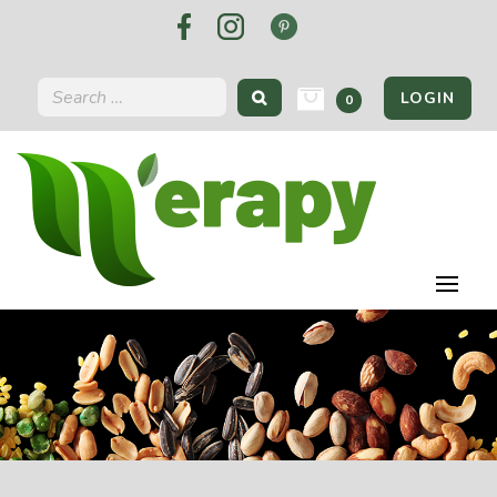
LOGIN
0