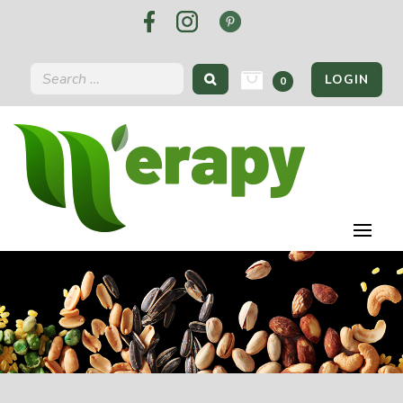
LOGIN
0